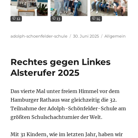
© 12
© 13
© 14
Autor
Veröffentlicht
Kategorien
adolph-schoenfelder-schule
30. Juni 2025
Allgemein
am
Rechtes gegen Linkes
Alsterufer 2025
Das vierte Mal unter freiem Himmel vor dem
Hamburger Rathaus war gleichzeitig die
32.
Teilnahme der Adolph-Schönfelder-Schule am
größten Schulschachturnier der Welt.
Mit 31 Kindern, wie im letzten Jahr, haben wir