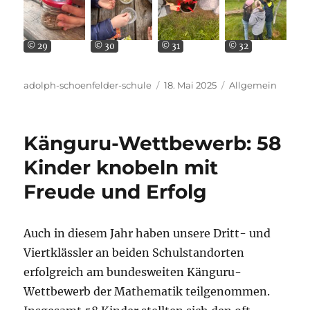
© 29
© 30
© 31
© 32
Autor
Veröffentlicht
Kategorien
adolph-schoenfelder-schule
18. Mai 2025
Allgemein
am
Känguru-Wettbewerb: 58
Kinder knobeln mit
Freude und Erfolg
Auch in diesem Jahr haben unsere Dritt- und
Viertklässler an beiden Schulstandorten
erfolgreich am bundesweiten Känguru-
Wettbewerb der Mathematik teilgenommen.