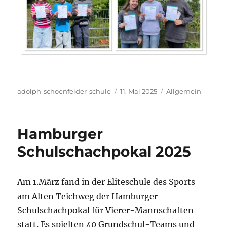
Autor
Veröffentlicht
Kategorien
adolph-schoenfelder-schule
11. Mai 2025
Allgemein
am
Hamburger
Schulschachpokal 2025
Am 1.März fand in der Eliteschule des Sports
am Alten Teichweg der Hamburger
Schulschachpokal für Vierer-Mannschaften
statt. Es spielten 40 Grundschul-Teams und