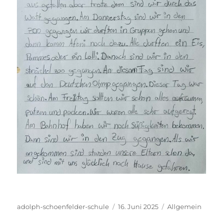
Autor
Veröffentlicht
Kategorien
adolph-schoenfelder-schule
16. Juni 2025
Allgemein
am