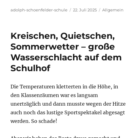
Autor
Veröffentlicht
Kategorien
adolph-schoenfelder-schule
22. Juli 2025
Allgemein
am
Kreischen, Quietschen,
Sommerwetter – große
Wasserschlacht auf dem
Schulhof
Die Temperaturen kletterten in die Höhe, in
den Klassenräumen war es langsam
unerträglich und dann musste wegen der Hitze
auch noch das lustige Sportspektakel abgesagt
werden. So schade!