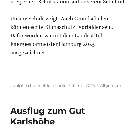
Sperber-Schutzräume auf unserem Schulhof
Unsere Schule zeigt: Auch Grundschulen
können echte Klimaschutz-Vorbilder sein.
Dafür wurden wir mit dem Landestitel
Energiesparmeister Hamburg 2025
ausgezeichnet!
Autor
Veröffentlicht
Kategorien
adolph-schoenfelder-schule
3. Juni 2025
Allgemein
am
Ausflug zum Gut
Karlshöhe