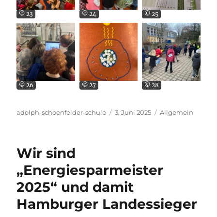
© 23
© 24
© 25
© 26
© 27
© 28
Autor
Veröffentlicht
Kategorien
adolph-schoenfelder-schule
3. Juni 2025
Allgemein
am
Wir sind
„Energiesparmeister
2025“ und damit
Hamburger Landessieger