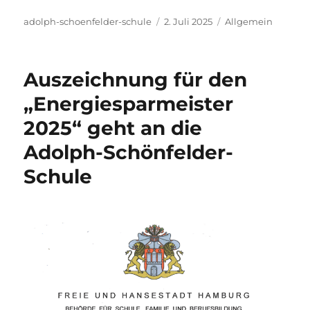
Autor
Veröffentlicht
Kategorien
adolph-schoenfelder-schule
2. Juli 2025
Allgemein
am
Auszeichnung für den
„Energiesparmeister
2025“ geht an die
Adolph-Schönfelder-
Schule