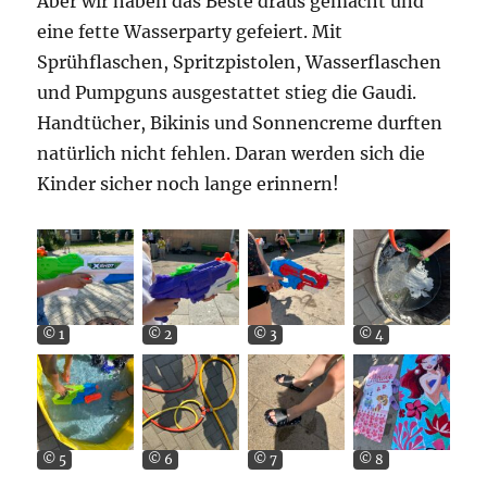
Aber wir haben das Beste draus gemacht und
eine fette Wasserparty gefeiert. Mit
Sprühflaschen, Spritzpistolen, Wasserflaschen
und Pumpguns ausgestattet stieg die Gaudi.
Handtücher, Bikinis und Sonnencreme durften
natürlich nicht fehlen. Daran werden sich die
Kinder sicher noch lange erinnern!
© 1
© 2
© 3
© 4
© 5
© 6
© 7
© 8