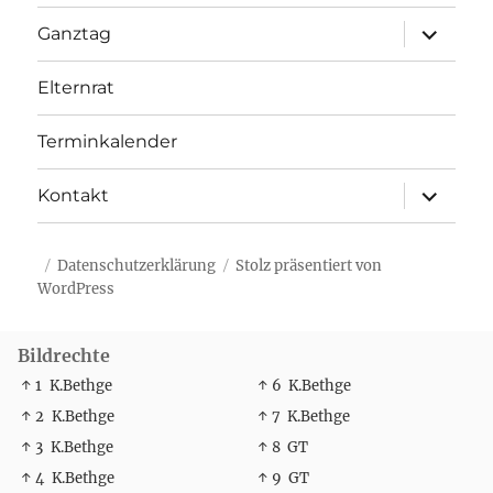
Unterme
Ganztag
öffnen
Elternrat
Terminkalender
Unterme
Kontakt
öffnen
Datenschutzerklärung
Stolz präsentiert von
WordPress
Bildrechte
↑ 1
K.Bethge
↑ 6
K.Bethge
↑ 2
K.Bethge
↑ 7
K.Bethge
↑ 3
K.Bethge
↑ 8
GT
↑ 4
K.Bethge
↑ 9
GT