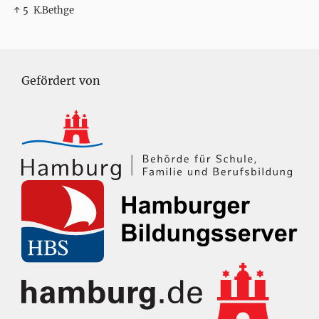
↑ 5
K.Bethge
Gefördert von