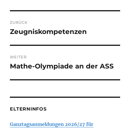
Beitragsnavigation
ZURÜCK
Zeugniskompetenzen
Vorheriger
Beitrag:
WEITER
Mathe-Olympiade an der ASS
Nächster
Beitrag:
ELTERNINFOS
Ganztagsanmeldungen 2026/27 für