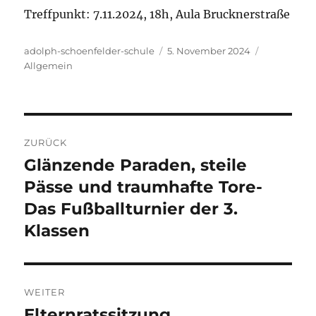
Treffpunkt: 7.11.2024, 18h, Aula Brucknerstraße
Autor
Veröffentlicht
Kategorien
adolph-schoenfelder-schule
5. November 2024
am
Allgemein
Beitragsnavigation
ZURÜCK
Glänzende Paraden, steile
Vorheriger
Beitrag:
Pässe und traumhafte Tore-
Das Fußballturnier der 3.
Klassen
WEITER
Elternratssitzung
Nächster