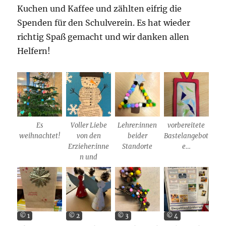
Kuchen und Kaffee und zählten eifrig die
Spenden für den Schulverein. Es hat wieder
richtig Spaß gemacht und wir danken allen
Helfern!
Es
Voller Liebe
Lehrer:innen
vorbereitete
weihnachtet!
von den
beider
Bastelangebot
Erzieher:inne
Standorte
e…
n und
© 1
© 2
© 3
© 4