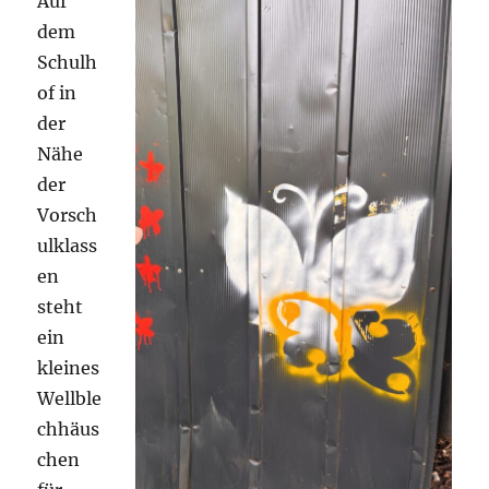
Auf
dem
Schulh
of in
der
Nähe
der
Vorsch
ulklass
en
steht
ein
kleines
Wellble
chhäus
chen