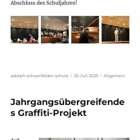
Abschluss des Schuljahres!
Autor
Veröffentlicht
Kategorien
adolph-schoenfelder-schule
25. Juli 2025
Allgemein
am
Jahrgangsübergreifende
s Graffiti-Projekt