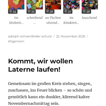
© 24
© 25
© 26
© 27
© 28
Im
schreibend
an Tischen
im
lauschend.
Sitzkreis…
…
sitzend…
Kinokreis…
Autor
Veröffentlicht
Kategorie
adolph-schoenfelder-schule
22. November 2025
am
Allgemein
Kommt, wir wollen
Laterne laufen!
Gemeinsam im großen Kreis stehen, singen,
zuschauen, ins Feuer blicken – so schön und
gemütlich kann ein dunkler, klirrend kalter
Novembernachmittag sein.