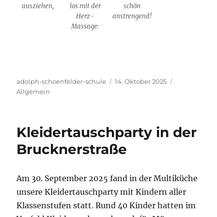
ausziehen,
los mit der
schön
Herz-
anstrengend!
Massage:
Autor
Veröffentlicht
Kategorien
adolph-schoenfelder-schule
14. Oktober 2025
am
Allgemein
Kleidertauschparty in der
Brucknerstraße
Am 30. September 2025 fand in der Multiküche
unsere Kleidertauschparty mit Kindern aller
Klassenstufen statt. Rund 40 Kinder hatten im