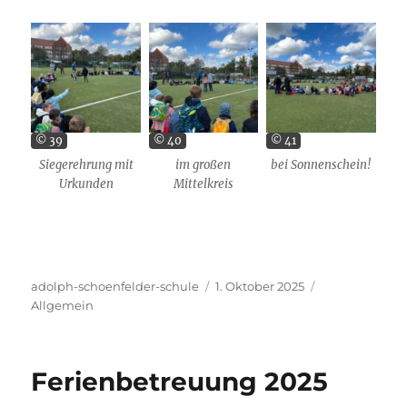
© 39
© 40
© 41
Siegerehrung mit
im großen
bei Sonnenschein!
Urkunden
Mittelkreis
Autor
Veröffentlicht
Kategorien
adolph-schoenfelder-schule
1. Oktober 2025
am
Allgemein
Ferienbetreuung 2025