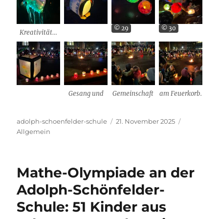
© 29
© 30
Kreativität…
Gesang und
Gemeinschaft
am Feuerkorb.
Autor
Veröffentlicht
Kategorie
adolph-schoenfelder-schule
21. November 2025
am
Allgemein
Mathe-Olympiade an der
Adolph-Schönfelder-
Schule: 51 Kinder aus