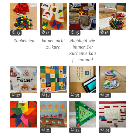
© 13
© 14
© 15
© 16
Knobeleien
kamen nicht
Highlight wie
zu kurz.
immer: Der
Kuchenverkau
f – hmmm!
© 17
© 18
© 19
© 20
© 21
© 22
© 23