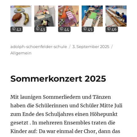
© 42
© 43
© 44
© 45
© 46
Autor
Veröffentlicht
Kategorien
adolph-schoenfelder-schule
3. September 2025
am
Allgemein
Sommerkonzert 2025
Mit launigen Sommerliedern und Tänzen
haben die Schülerinnen und Schüler Mitte Juli
zum Ende des Schuljahres einen Höhepunkt
gesetzt . In mehreren Ensembles traten die
Kinder auf: Da war einmal der Chor, dann das