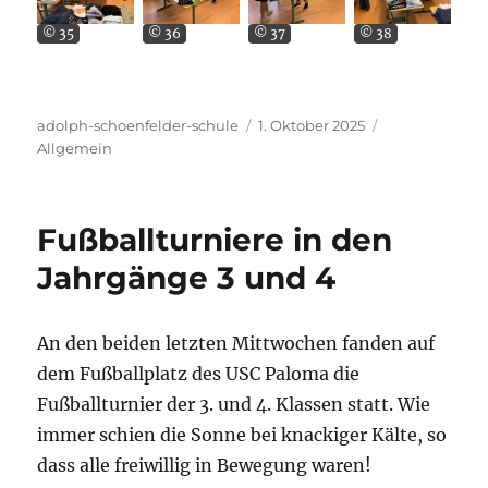
© 35
© 36
© 37
© 38
Autor
Veröffentlicht
Kategorien
adolph-schoenfelder-schule
1. Oktober 2025
am
Allgemein
Fußballturniere in den
Jahrgänge 3 und 4
An den beiden letzten Mittwochen fanden auf
dem Fußballplatz des USC Paloma die
Fußballturnier der 3. und 4. Klassen statt. Wie
immer schien die Sonne bei knackiger Kälte, so
dass alle freiwillig in Bewegung waren!