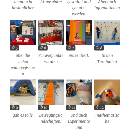
konnten in
Atmosphäre
gestaltet und
Aber auch
besinnlicher
genutzt
Informationen
werden.
© 5
© 6
© 7
© 8
über die
Schwerpunkte
präsentiert.
In den
vielen
wurden
Turnhallen
pädagogische
n
© 9
© 10
© 11
© 12
gab es tolle
Bewegungsla
Und auch
mathematisc
ndschaften.
Experimente
he
und