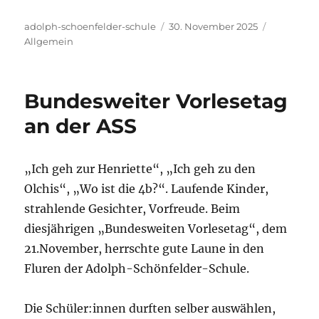
Autor
Veröffentlicht
Kategorie
adolph-schoenfelder-schule
30. November 2025
am
Allgemein
Bundesweiter Vorlesetag
an der ASS
„Ich geh zur Henriette“, „Ich geh zu den
Olchis“, „Wo ist die 4b?“. Laufende Kinder,
strahlende Gesichter, Vorfreude. Beim
diesjährigen „Bundesweiten Vorlesetag“, dem
21.November, herrschte gute Laune in den
Fluren der Adolph-Schönfelder-Schule.
Die Schüler:innen durften selber auswählen,