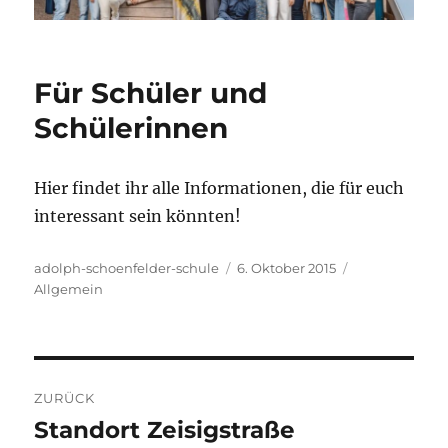
Für Schüler und
Schülerinnen
Hier findet ihr alle Informationen, die für euch
interessant sein könnten!
Autor
Veröffentlicht
Kategorien
adolph-schoenfelder-schule
6. Oktober 2015
am
Allgemein
Beitragsnavigation
ZURÜCK
Standort Zeisigstraße
Vorheriger