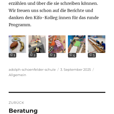
erzählen und über die sie schreiben können.
Wir freuen uns schon auf die Berichte und
danken den Kifo-Kolleg:innen für das runde
Programm.
© 1
© 2
© 3
© 4
© 5
Autor
Veröffentlicht
Kategorien
adolph-schoenfelder-schule
3. September 2025
am
Allgemein
Beitragsnavigation
ZURÜCK
Beratung
Vorheriger