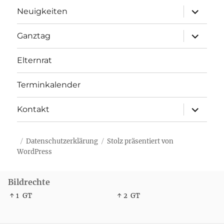
Unterme
Neuigkeiten
öffnen
Unterme
Ganztag
öffnen
Elternrat
Terminkalender
Unterme
Kontakt
öffnen
Datenschutzerklärung
Stolz präsentiert von
WordPress
Bildrechte
↑ 1
GT
↑ 2
GT